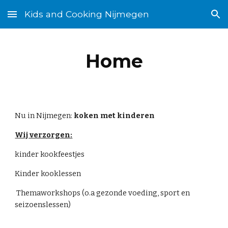
Kids and Cooking Nijmegen
Skip to main content
Skip to navigation
Home
Nu in Nijmegen:
koken met kinderen
Wij verzorgen:
kinder kookfeestjes
Kinder kooklessen
Themaworkshops (o.a gezonde voeding, sport en
seizoenslessen)